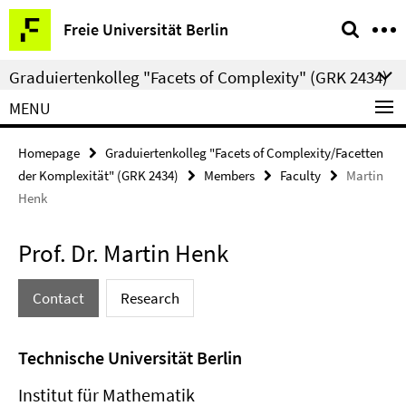
Springe
Service
Freie Universität Berlin
direkt
Navigation
zu
Graduiertenkolleg "Facets of Complexity" (GRK 2434)
Inhalt
MENU
Homepage
Graduiertenkolleg "Facets of Complexity/Facetten
der Komplexität" (GRK 2434)
Members
Faculty
Martin
Henk
Prof. Dr. Martin Henk
Contact
Research
Technische Universität Berlin
Institut für Mathematik