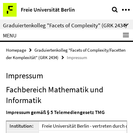
Springe
Service
Freie Universität Berlin
direkt
Navigation
zu
Graduiertenkolleg "Facets of Complexity" (GRK 2434)
Inhalt
MENU
Homepage
Graduiertenkolleg "Facets of Complexity/Facetten
der Komplexität" (GRK 2434)
Impressum
Impressum
Fachbereich Mathematik und
Informatik
Impressum gemäß § 5 Telemediengesetz TMG
Institution:
Freie Universität Berlin - vertreten durch de