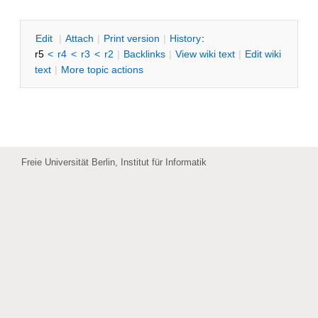
E
dit
|
A
ttach
|
P
rint version
|
H
istory
:
r5
<
r4
<
r3
<
r2
|
B
acklinks
|
V
iew wiki text
|
Edit
w
iki
text
|
M
ore topic actions
Freie Universität Berlin, Institut für Informatik