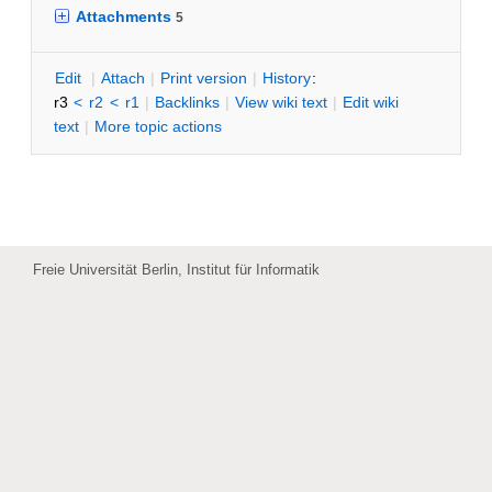
Attachments
5
E
dit
|
A
ttach
|
P
rint version
|
H
istory
:
r3
<
r2
<
r1
|
B
acklinks
|
V
iew wiki text
|
Edit
w
iki
text
|
M
ore topic actions
Freie Universität Berlin, Institut für Informatik