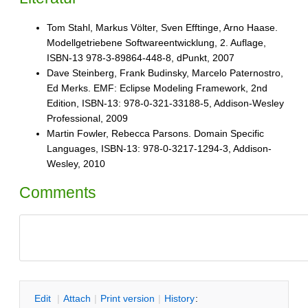
Tom Stahl, Markus Völter, Sven Efftinge, Arno Haase.
Modellgetriebene Softwareentwicklung, 2. Auflage,
ISBN-13 978-3-89864-448-8, dPunkt, 2007
Dave Steinberg, Frank Budinsky, Marcelo Paternostro,
Ed Merks. EMF: Eclipse Modeling Framework, 2nd
Edition, ISBN-13: 978-0-321-33188-5, Addison-Wesley
Professional, 2009
Martin Fowler, Rebecca Parsons. Domain Specific
Languages, ISBN-13: 978-0-3217-1294-3, Addison-
Wesley, 2010
Comments
E
dit
|
A
ttach
|
P
rint version
|
H
istory
: