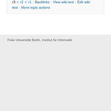
r3
<
r2
<
r1
|
B
acklinks
|
V
iew wiki text
|
Edit
w
iki
text
|
M
ore topic actions
Freie Universität Berlin, Institut für Informatik