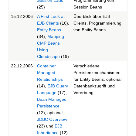
Session EJBs
Programmierung von
(25)
Session Beans
15.12.2006
A First Look at
Überblick über EJB
EJB Clients
(10),
Clients, Programmierung
Entity Beans
von Entity Beans
(34),
Mapping
CMP Beans
Using
Cloudscape
(19)
22.12.2006
Container
Verschiedene
Managed
Persistenzmechanismen
Relationships
für Entity Beans, optional
(14),
EJB Query
Datenbankzugriff und
Language
(17),
Vererbung
Bean Managed
Persistence
(12), optional:
JDBC Overview
(23) und
EJB
Inheritance
(12)