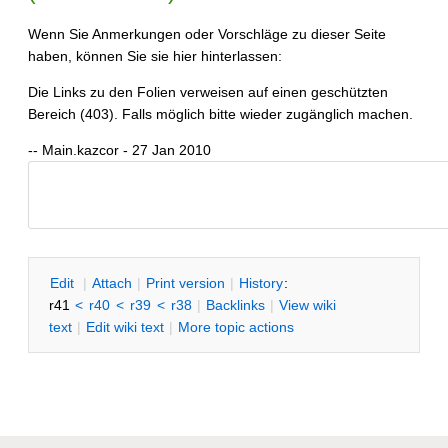
Wenn Sie Anmerkungen oder Vorschläge zu dieser Seite
haben, können Sie sie hier hinterlassen:
Die Links zu den Folien verweisen auf einen geschützten
Bereich (403). Falls möglich bitte wieder zugänglich machen.
-- Main.kazcor - 27 Jan 2010
E
dit
|
A
ttach
|
P
rint version
|
H
istory
:
r41
<
r40
<
r39
<
r38
|
B
acklinks
|
V
iew wiki
text
|
Edit
w
iki text
|
M
ore topic actions