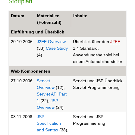
Stoffplan
Datum
Materialien
Inhalte
(Folienzahl)
Einführung und Überblick
20.10.2006
J2EE Overview
Überblick über den
J2EE
(33)
Case Study
1.4 Standard,
(4)
Anwendungsbeispiel bei
einem Automobilhersteller
Web Komponenten
27.10.2006
Servlet
Servlet und JSP Überblick,
Overview
(12),
Servlet Programmierung
Servlet API Part
1
(22),
JSP
Overview
(24)
03.11.2006
JSP
Servlet und JSP
Specification
Programmierung
and Syntax
(38),