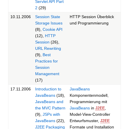
Servlet API Part
2
(29)
10.11.2006
Session State
HTTP Session Überblick
Storage Issues
und Programmierung
(8),
Cookie API
(12),
HTTP
Session
(26),
URL Rewriting
(9),
Best
Practices for
Session
Management
(17)
17.11.2006
Introduction to
JavaBeans
JavaBeans
(18),
Komponentenmodell,
JavaBeans and
Programmierung mit
the MVC Pattern
JavaBeans
in
J2EE
,
(9),
JSPs with
Model-View-Controller
JavaBeans
(22),
Entwurfsmuster,
J2EE
J2EE Packaging
Formate und Installation