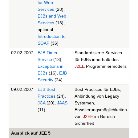
for Web
Services
(28),
EJBs and Web
Services
(13),
optional
Introduction to
SOAP
(36)
02.02.2007
EJB Timer
Standardisierte Services
Service
(13),
für EJBs innerhalb des
Exceptions in
J2EE
Programmiermodells
EJBs
(16),
EJB
Security
(24)
09.02.2007
EJB Best
Best Practices für EJBs,
Practices
(24),
Anbindung von Legacy
JCA
(20),
JAAS
Systemen,
(11)
Erweiterungsmöglichkeiten
von
J2EE
im Bereich
Sicherheit
Ausblick auf JEE 5