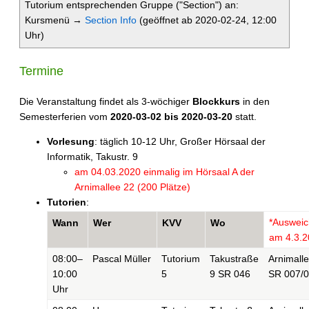
Tutorium entsprechenden Gruppe ("Section") an:
Kursmenü →
Section Info
(geöffnet ab 2020-02-24, 12:00
Uhr)
Termine
Die Veranstaltung findet als 3-wöchiger
Blockkurs
in den
Semesterferien vom
2020-03-02 bis 2020-03-20
statt.
Vorlesung
: täglich 10-12 Uhr, Großer Hörsaal der
Informatik, Takustr. 9
am 04.03.2020 einmalig im Hörsaal A der
Arnimallee 22 (200 Plätze)
Tutorien
:
*Auswei
Wann
Wer
KVV
Wo
am 4.3.2
08:00–
Pascal Müller
Tutorium
Takustraße
Arnimall
10:00
5
9 SR 046
SR 007/
Uhr