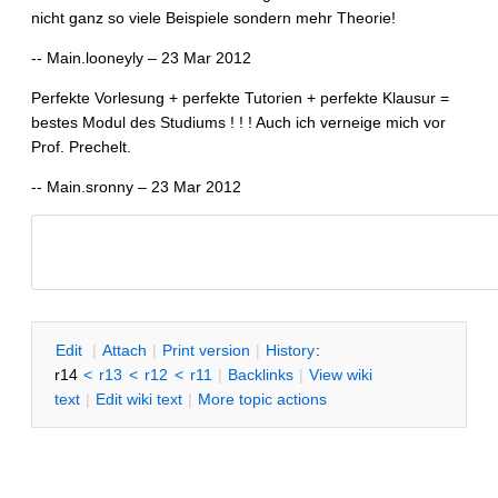
nicht ganz so viele Beispiele sondern mehr Theorie!
-- Main.looneyly – 23 Mar 2012
Perfekte Vorlesung + perfekte Tutorien + perfekte Klausur =
bestes Modul des Studiums ! ! ! Auch ich verneige mich vor
Prof. Prechelt.
-- Main.sronny – 23 Mar 2012
E
dit
|
A
ttach
|
P
rint version
|
H
istory
:
r14
<
r13
<
r12
<
r11
|
B
acklinks
|
V
iew wiki
text
|
Edit
w
iki text
|
M
ore topic actions