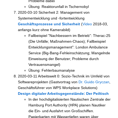
Probleme dabei
Übung: Reaktorunfall in Tschernobyl
2020-03-10 Sicherheit 2: Management von
Systementwicklung und -fortentwicklung
Geschäftsprozesse und Sicherheit
(
Video
2018-03,
anfangs kurz ohne Kamerabild)
Fallbeispiel "Nachbessern im Betrieb": Therac-25
(Die Unfälle; Maßnahmen-Chaos); Fallbeispiel
Entwicklungsmanagement": London Ambulance
Service (Big-Bang-Fehleinschätzung; Mangelnde
Einweisung der Benutzer; Probleme durch
Vertrauensmangel)
Übung: Fehlerbaumanalyse
2020-03-11 Arbeitswelt 0: Sozio-Technik im Umfeld von
Softwareprojekten (Gastvortrag von
Dr. Guido Gryczan
,
Geschäftsführer von WPS Workplace Solutions)
Design digitaler Arbeitsgegenstände: Der Peiltisch
In der hochdigitalisierten Nautischen Zentrale der
Hamburg Port Authority (HPA) planen Nautiker
die Ein- und Ausfahrt von Großschiffen.
Papierkarten mit Wassertiefen waren über