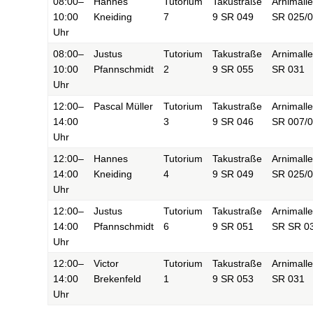
08:00–
Hannes
Tutorium
Takustraße
Arnimall
10:00
Kneiding
7
9 SR 049
SR 025/
Uhr
08:00–
Justus
Tutorium
Takustraße
Arnimall
10:00
Pfannschmidt
2
9 SR 055
SR 031
Uhr
12:00–
Pascal Müller
Tutorium
Takustraße
Arnimall
14:00
3
9 SR 046
SR 007/
Uhr
12:00–
Hannes
Tutorium
Takustraße
Arnimall
14:00
Kneiding
4
9 SR 049
SR 025/
Uhr
12:00–
Justus
Tutorium
Takustraße
Arnimall
14:00
Pfannschmidt
6
9 SR 051
SR SR 0
Uhr
12:00–
Victor
Tutorium
Takustraße
Arnimall
14:00
Brekenfeld
1
9 SR 053
SR 031
Uhr