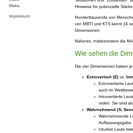
Webs
Hinweise für potenzielle Stär
Impressum
Hunderttausende von Menschen 
von MBTI und KTS kennt 16 ver
Dimensionen.
Näheres, insbesondere die Mögl
Wie sehen die Di
Die vier Dimensionen haben je
Extrovertiert (E)
vs.
Int
Extrovertierte Le
auch im Wettbewerb
Introvertierte Leu
reden. Sie sind a
Wahrnehmend (S, Sens
Wahrnehmende Leut
Auffassungsgabe.
Intuitive Leute b