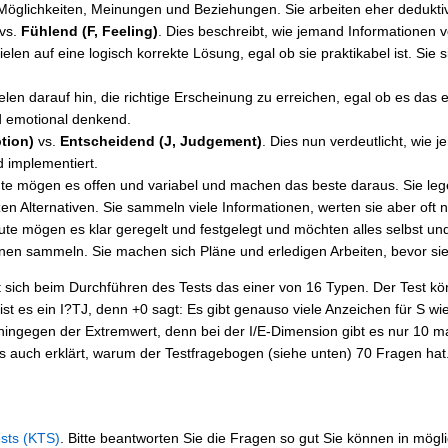
 Möglichkeiten, Meinungen und Beziehungen. Sie arbeiten eher deduktiv
vs.
Fühlend (F, Feeling)
. Dies beschreibt, wie jemand Informationen 
len auf eine logisch korrekte Lösung, egal ob sie praktikabel ist. Sie 
len darauf hin, die richtige Erscheinung zu erreichen, egal ob es das
d emotional denkend.
tion)
vs.
Entscheidend (J, Judgement)
. Dies nun verdeutlicht, wie
d implementiert.
 mögen es offen und variabel und machen das beste daraus. Sie legen 
n Alternativen. Sie sammeln viele Informationen, werten sie aber oft n
te mögen es klar geregelt und festgelegt und möchten alles selbst und 
onen sammeln. Sie machen sich Pläne und erledigen Arbeiten, bevor sie
 sich beim Durchführen des Tests das einer von 16 Typen. Der Test kön
 es ein I?TJ, denn +0 sagt: Es gibt genauso viele Anzeichen für S wie 
hingegen der Extremwert, denn bei der I/E-Dimension gibt es nur 10 m
 auch erklärt, warum der Testfragebogen (siehe unten) 70 Fragen hat
sts (KTS)
. Bitte beantworten Sie die Fragen so gut Sie können in mögl