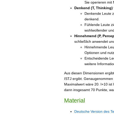
Sie operieren mit
Denkend (T, Thinking)
Denkende Leute zie
denkend.
Fühlende Leute zie
wohlwollender un
Hinnehmend (P, Percep
schließlich anwendet un
Hinnehmende Leute
Optionen und nutze
Entscheidende Leu
weitere Informati
Aus diesen Dimensionen ergibt
ISTJ ergibt. Genaugenommen ist
Maximalwert wäre 20. I+10 ist 
dann insgesamt 70 Punkte, was
Material
Deutsche Version des Te