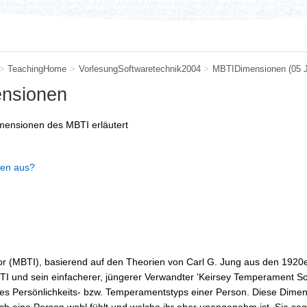
>
TeachingHome
>
VorlesungSoftwaretechnik2004
>
MBTIDimensionen
(05 
nsionen
imensionen des MBTI erläutert
nen aus?
or (MBTI), basierend auf den Theorien von Carl G. Jung aus den 1920er
und sein einfacherer, jüngerer Verwandter 'Keirsey Temperament Sorte
s Persönlichkeits- bzw. Temperamentstyps einer Person. Diese Dimens
ch eine Person wohl fühlt und welche ihr eher unangenehm ist. Sie sa