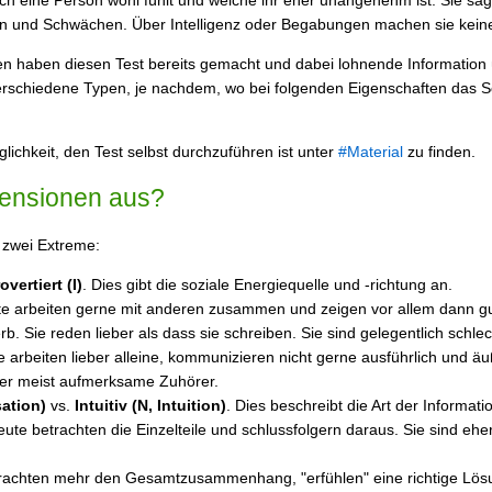
ken und Schwächen. Über Intelligenz oder Begabungen machen sie keine
haben diesen Test bereits gemacht und dabei lohnende Information ü
schiedene Typen, je nachdem, wo bei folgenden Eigenschaften das Schw
ichkeit, den Test selbst durchzuführen ist unter
#Material
zu finden.
mensionen aus?
 zwei Extreme:
rovertiert (I)
. Dies gibt die soziale Energiequelle und -richtung an.
ute arbeiten gerne mit anderen zusammen und zeigen vor allem dann gu
. Sie reden lieber als dass sie schreiben. Sie sind gelegentlich schle
te arbeiten lieber alleine, kommunizieren nicht gerne ausführlich und ä
ber meist aufmerksame Zuhörer.
ation)
vs.
Intuitiv (N, Intuition)
. Dies beschreibt die Art der Informa
e betrachten die Einzelteile und schlussfolgern daraus. Sie sind eher 
etrachten mehr den Gesamtzusammenhang, "erfühlen" eine richtige Lös