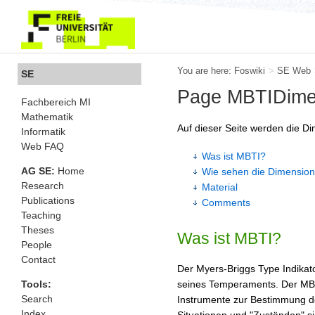
You are here:
Foswiki
>
SE Web
SE
Page MBTIDime
Fachbereich MI
Mathematik
Auf dieser Seite werden die D
Informatik
Web FAQ
Was ist MBTI?
AG SE:
Home
Wie sehen die Dimensio
Research
Material
Publications
Comments
Teaching
Theses
Was ist MBTI?
People
Contact
Der Myers-Briggs Type Indikat
seines Temperaments. Der MBTI 
Tools:
Search
Instrumente zur Bestimmung de
Index
Situationen und "Zuständen" si