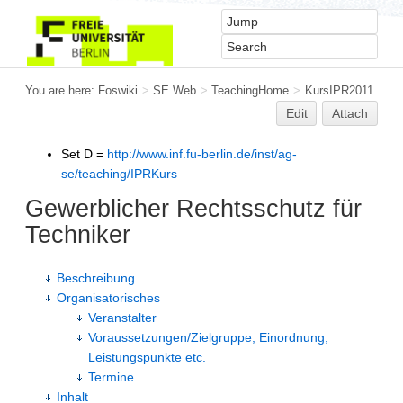
You are here:
Foswiki
>
SE Web
>
TeachingHome
>
KursIPR2011
Edit
Attach
Set D =
http://www.inf.fu-berlin.de/inst/ag-
se/teaching/IPRKurs
Gewerblicher Rechtsschutz für
Techniker
Beschreibung
Organisatorisches
Veranstalter
Voraussetzungen/Zielgruppe, Einordnung,
Leistungspunkte etc.
Termine
Inhalt