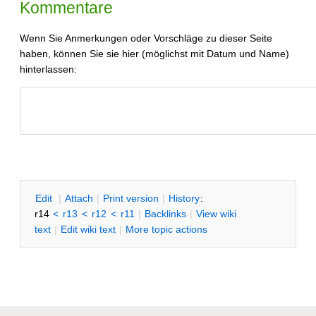
Kommentare
Wenn Sie Anmerkungen oder Vorschläge zu dieser Seite
haben, können Sie sie hier (möglichst mit Datum und Name)
hinterlassen:
SWTIDSR
E
dit
|
A
ttach
|
P
rint version
|
H
istory
:
r14
<
r13
<
r12
<
r11
|
B
acklinks
|
V
iew wiki
text
|
Edit
w
iki text
|
M
ore topic actions