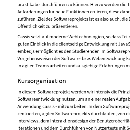
praktikabel durchführen zu können. Hierzu werden die 
Anforderungen für neue Funktionen eruieren, diese dann
zuführen. Ziel des Softwareprojekts ist es also auch, di
Öffentlichkeit zu präsentieren.
Cassis setzt auf moderne Webtechnologien, so dass Tei
guten Einblick in die clientseitige Entwicklung mit Ja
ember.js ermöglicht es den Studierenden im Softwarepr
Vorgehensweisen der Software- bzw. Webentwicklung ke
in agilen Teams arbeiten und ausgiebige Erfahrungen 
Kursorganisation
In diesem Softwareprojekt werden wir intensiv die Prin
Softwareentwicklung nutzen, um an einer realen Aufgabe
Anwendung cassis - mitzuarbeiten. In dem Softwareproje
zentrierten, agilen Softwareprojekts durchlaufen, von d
Interviews, dem Interaktionsdesign der Benutzeroberflä
Iterationen und dem Durchführen von Nutzertests mit Sc