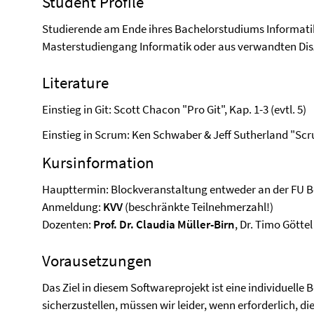
Student Profile
Studierende am Ende ihres Bachelorstudiums Informatik
Masterstudiengang Informatik oder aus verwandten Disz
Literature
Einstieg in Git: Scott Chacon "Pro Git", Kap. 1-3 (evtl. 5)
Einstieg in Scrum: Ken Schwaber & Jeff Sutherland "Sc
Kursinformation
Haupttermin: Blockveranstaltung entweder an der FU Be
Anmeldung:
KVV
(beschränkte Teilnehmerzahl!)
Dozenten:
Prof. Dr. Claudia Müller-Birn
, Dr. Timo Göttel
Vorausetzungen
Das Ziel in diesem Softwareprojekt ist eine individuelle
sicherzustellen, müssen wir leider, wenn erforderlich, d