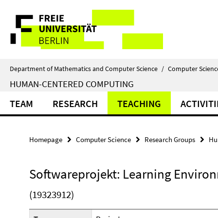
Springe
Service
direkt
zu
Navigation
Inhalt
Department of Mathematics and Computer Science
/
Computer Scienc
HUMAN-CENTERED COMPUTING
TEAM
RESEARCH
TEACHING
ACTIVITI
Homepage
Computer Science
Research Groups
Hu
Softwareprojekt: Learning Enviro
(19323912)