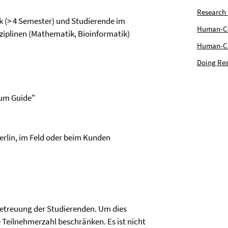
Research
 (> 4 Semester) und Studierende im
Human-Com
iplinen (Mathematik, Bioinformatik)
Human-Cen
Doing Res
rum Guide"
rlin, im Feld oder beim Kunden
 Betreuung der Studierenden. Um dies
ie Teilnehmerzahl beschränken. Es ist nicht