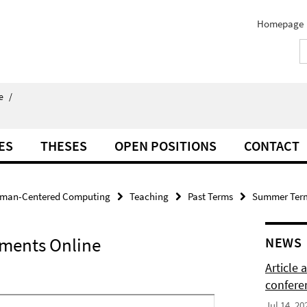
Homepage
e
/
ES
THESES
OPEN POSITIONS
CONTACT
man-Centered Computing
Teaching
Past Terms
Summer Ter
nments Online
NEWS
Article
confere
Jul 14, 20