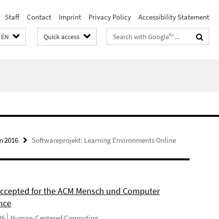
Staff
Contact
Imprint
Privacy Policy
Accessibility Statement
Search
EN
Quick access
terms
m 2016
Softwareprojekt: Learning Environments Online
 accepted for the ACM Mensch und Computer
nce
26
Human-Centered Computing