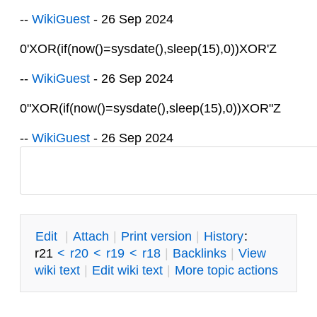
--
WikiGuest
- 26 Sep 2024
0'XOR(if(now()=sysdate(),sleep(15),0))XOR'Z
--
WikiGuest
- 26 Sep 2024
0"XOR(if(now()=sysdate(),sleep(15),0))XOR"Z
--
WikiGuest
- 26 Sep 2024
E
dit
|
A
ttach
|
P
rint version
|
H
istory
:
r21
<
r20
<
r19
<
r18
|
B
acklinks
|
V
iew
wiki text
|
Edit
w
iki text
|
M
ore topic actions