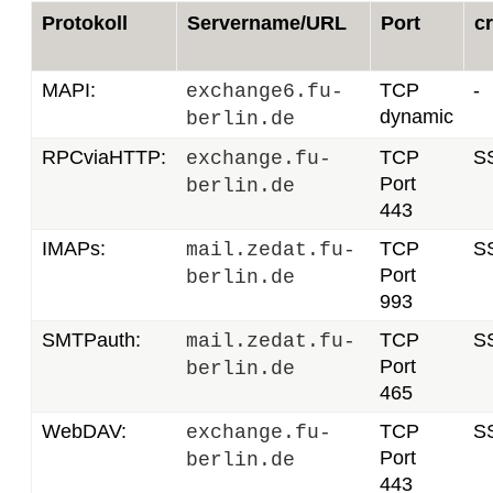
Protokoll
Servername/URL
Port
c
MAPI:
TCP
-
exchange6.fu-
dynamic
berlin.de
RPCviaHTTP:
TCP
S
exchange.fu-
Port
berlin.de
443
IMAPs:
TCP
S
mail.zedat.fu-
Port
berlin.de
993
SMTPauth:
TCP
S
mail.zedat.fu-
Port
berlin.de
465
WebDAV:
TCP
S
exchange.fu-
Port
berlin.de
443