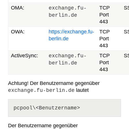
OMA:
TCP
S
exchange.fu-
Port
berlin.de
443
OWA:
https://exchange.fu-
TCP
S
berlin.de
Port
443
ActiveSync:
TCP
S
exchange.fu-
Port
berlin.de
443
Achtung! Der Benutzername gegenüber
lautet
exchange.fu-berlin.de
Der Benutzername gegenüber