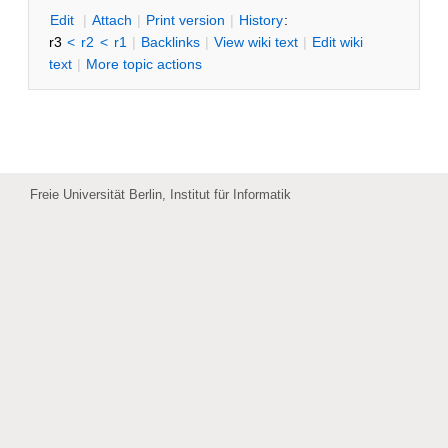
E
dit
|
A
ttach
|
P
rint version
|
H
istory
:
r3
<
r2
<
r1
|
B
acklinks
|
V
iew wiki text
|
Edit
w
iki
text
|
M
ore topic actions
Freie Universität Berlin, Institut für Informatik