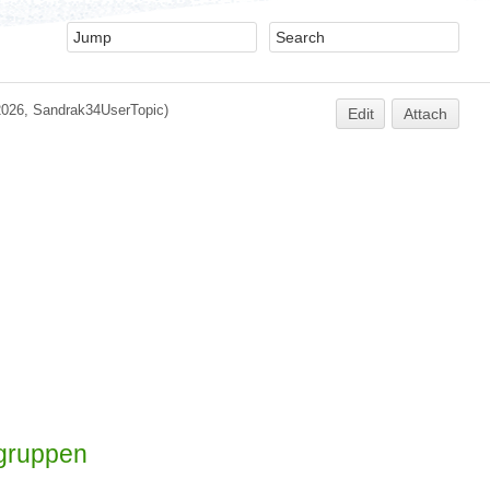
2026,
Sandrak34UserTopic
)
Edit
Attach
tsgruppen