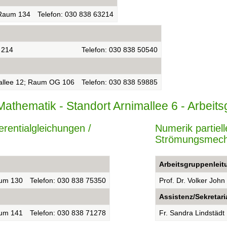
Raum 134
Telefon: 030 838 63214
 214
Telefon: 030 838 50540
allee 12; Raum OG 106
Telefon: 030 838 59885
ür Mathematik - Standort Arnimallee 6 - Arbei
ferentialgleichungen /
Numerik partiel
Strömungsmech
Arbeitsgruppenleit
um 130
Telefon: 030 838 75350
Prof. Dr. Volker John
Assistenz/Sekretari
um 141
Telefon: 030 838 71278
Fr. Sandra Lindstädt