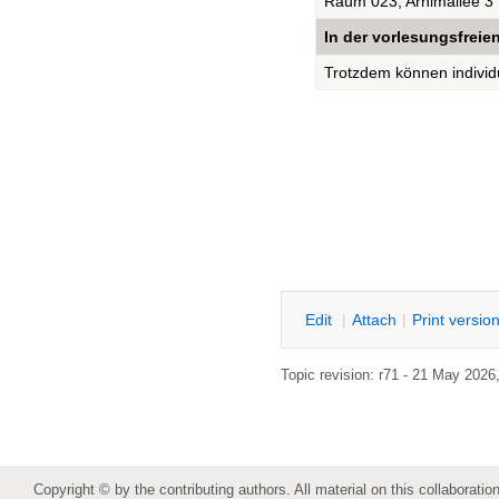
Raum 023, Arnimallee 3
In der vorlesungsfreie
Trotzdem können individu
E
dit
|
A
ttach
|
P
rint versio
Topic revision: r71 - 21 May 2026
Copyright © by the contributing authors. All material on this collaboration