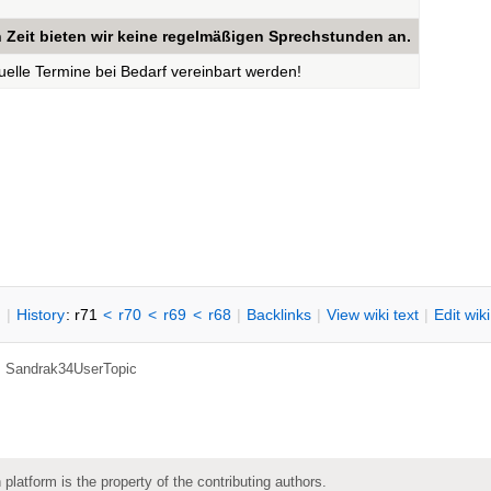
n Zeit bieten wir keine regelmäßigen Sprechstunden an.
elle Termine bei Bedarf vereinbart werden!
n
|
H
istory
: r71
<
r70
<
r69
<
r68
|
B
acklinks
|
V
iew wiki text
|
Edit
w
ik
,
Sandrak34UserTopic
 platform is the property of the contributing authors.