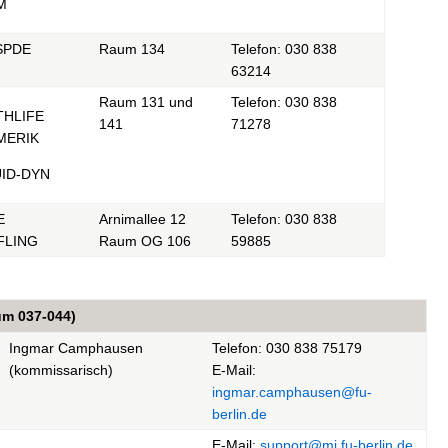
M
SPDE
Raum 134
Telefon: 030 838
63214
Raum 131 und
Telefon: 030 838
THLIFE
141
71278
MERIK
UID-DYN
E
Arnimallee 12
Telefon: 030 838
FLING
Raum OG 106
59885
um 037-044)
Ingmar Camphausen
Telefon: 030 838 75179
(kommissarisch)
E-Mail:
ingmar.camphausen@fu-
berlin.de
E-Mail:
support@mi.fu-berlin.de