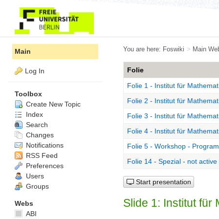
You are here:
Foswiki
>
Main We
Main
Folie
Log In
Folie 1 - Institut für Mathema
Toolbox
Folie 2 - Institut für Mathema
Create New Topic
Index
Folie 3 - Institut für Mathema
Search
Folie 4 - Institut für Mathema
Changes
Notifications
Folie 5 - Workshop - Program
RSS Feed
Folie 14 - Spezial - not active
Preferences
Users
Start presentation
Groups
Slide 1: Institut f
Webs
ABI