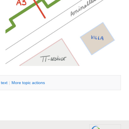
i text
|
M
ore topic actions