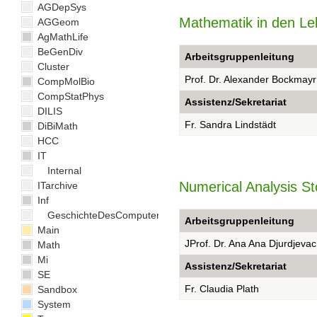
AGDepSys
Mathematik in den L
AGGeom
AgMathLife
BeGenDiv
Arbeitsgruppenleitung
Cluster
Prof. Dr. Alexander Bockmayr
CompMolBio
CompStatPhys
Assistenz/Sekretariat
DILIS
Fr. Sandra Lindstädt
DiBiMath
HCC
IT
Internal
Numerical Analysis St
ITarchive
Inf
GeschichteDesComputers
Arbeitsgruppenleitung
Main
JProf. Dr. Ana Ana Djurdjevac
Math
Mi
Assistenz/Sekretariat
SE
Fr. Claudia Plath
Sandbox
System