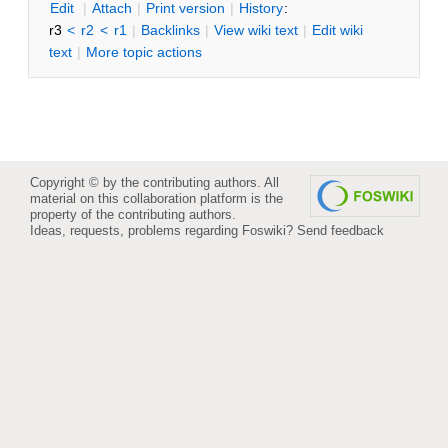
E
dit
|
A
ttach
|
P
rint version
|
H
istory
:
r3
<
r2
<
r1
|
B
acklinks
|
V
iew wiki text
|
Edit
w
iki
text
|
M
ore topic actions
Copyright © by the contributing authors. All
material on this collaboration platform is the
property of the contributing authors.
Ideas, requests, problems regarding Foswiki?
Send feedback