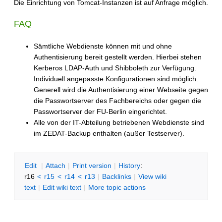
Die Einrichtung von Tomcat-Instanzen ist auf Anfrage möglich.
FAQ
Sämtliche Webdienste können mit und ohne
Authentisierung bereit gestellt werden. Hierbei stehen
Kerberos LDAP-Auth und Shibboleth zur Verfügung.
Individuell angepasste Konfigurationen sind möglich.
Generell wird die Authentisierung einer Webseite gegen
die Passwortserver des Fachbereichs oder gegen die
Passwortserver der FU-Berlin eingerichtet.
Alle von der IT-Abteilung betriebenen Webdienste sind
im ZEDAT-Backup enthalten (außer Testserver).
E
dit
|
A
ttach
|
P
rint version
|
H
istory
:
r16
<
r15
<
r14
<
r13
|
B
acklinks
|
V
iew wiki
text
|
Edit
w
iki text
|
M
ore topic actions