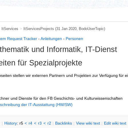
>
ItServices
>
ItServicesProjects
(31 Jan 2020,
BodoUserTopic
)
stem Request Tracker
-
Anleitungen
-
Personen
hematik und Informatik, IT-Dienst
iten für Spezialprojekte
eiten stellen wir externen Partnern und Projekten zur Verfügung für ei
hner und Dienste für den FB Geschichts- und Kulturwissenschaften
chreibung der IT-Ausstattung (HW/SW)
n
|
H
istory
: r5
<
r4
<
r3
<
r2
|
B
acklinks
|
V
iew wiki text
|
Edit
w
iki text