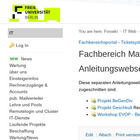
You are here:
Foswiki
>
IT Web
IT
Fachbereichsportal
-
Ticketsy
Log In
Fachbereich Mat
News
Wartung
Anleitungswebse
über uns
Einsteigerinfos
Diese separaten Anleitungswebs
Rechnerzugänge &
zugeschnitten sind.
Accounts
pub. Mailverteiler
Projekt BeGenDiv
Lehre und Pools
Projekt Geschkult
Rec
Remotelogin und Cluster
Workshop EVOP - Bes
IT-Dienste
Laufende Projekte
Beschaffung
E
dit
|
A
ttach
|
P
rint versio
Wartung/News