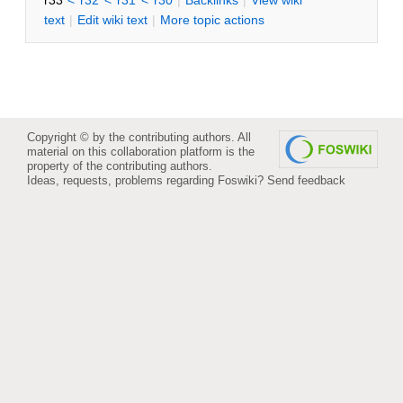
r33
<
r32
<
r31
<
r30
|
B
acklinks
|
V
iew wiki
text
|
Edit
w
iki text
|
M
ore topic actions
Copyright © by the contributing authors. All
material on this collaboration platform is the
property of the contributing authors.
Ideas, requests, problems regarding Foswiki?
Send feedback