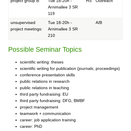
project group B:
Tue 18-20h -
HS
Outreach
Arnimallee 3 SR
119
unsupervised
Tue 18-20h -
A/B
project meetings:
Arnimallee 3 SR
210
Possible Seminar Topics
scientific writing: theses
scientific writing for publication (journals, proceedings)
conference presentation skills
public relations in research
public relations in teaching
third party fundraising: EU
third party fundraising: DFG, BMBF
project management
teamwork + communication
career: job application training
career: PhD