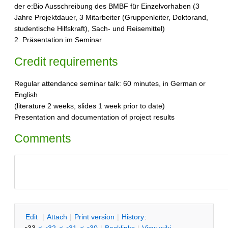
der e:Bio Ausschreibung des BMBF für Einzelvorhaben (3
Jahre Projektdauer, 3 Mitarbeiter (Gruppenleiter, Doktorand,
studentische Hilfskraft), Sach- und Reisemittel)
2. Präsentation im Seminar
Credit requirements
Regular attendance seminar talk: 60 minutes, in German or
English
(literature 2 weeks, slides 1 week prior to date)
Presentation and documentation of project results
Comments
E
dit
|
A
ttach
|
P
rint version
|
H
istory
: