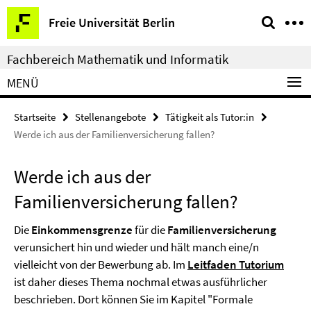
Springe
Service-
Freie Universität Berlin
direkt
Navigation
zu
Fachbereich Mathematik und Informatik
Inhalt
MENÜ
Startseite
Stellenangebote
Tätigkeit als Tutor:in
Werde ich aus der Familienversicherung fallen?
Werde ich aus der
Familienversicherung fallen?
Die
Einkommensgrenze
für die
Familienversicherung
verunsichert hin und wieder und hält manch eine/n
vielleicht von der Bewerbung ab. Im
Leitfaden Tutorium
ist daher dieses Thema nochmal etwas ausführlicher
beschrieben. Dort können Sie im Kapitel "Formale