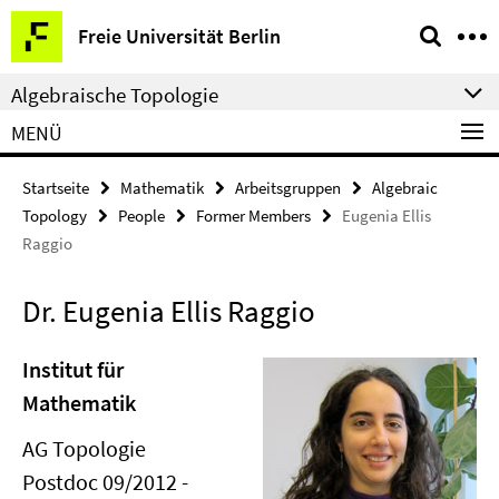
Springe
Service-
Freie Universität Berlin
direkt
Navigation
zu
Algebraische Topologie
Inhalt
MENÜ
Startseite
Mathematik
Arbeitsgruppen
Algebraic
Topology
People
Former Members
Eugenia Ellis
Raggio
Dr. Eugenia Ellis Raggio
Institut für
Mathematik
AG Topologie
Postdoc 09/2012 -