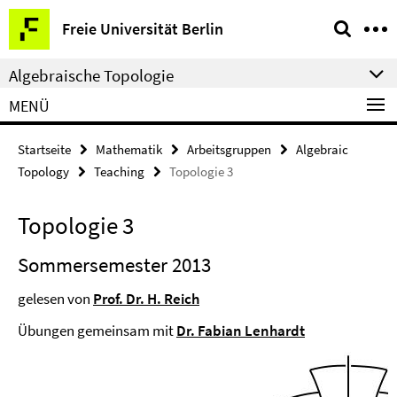
Springe
Service-
Freie Universität Berlin
direkt
Navigation
zu
Algebraische Topologie
Inhalt
MENÜ
Startseite
Mathematik
Arbeitsgruppen
Algebraic
Topology
Teaching
Topologie 3
Topologie 3
Sommersemester 2013
gelesen von
Prof. Dr. H. Reich
Übungen gemeinsam mit
Dr. Fabian Lenhardt