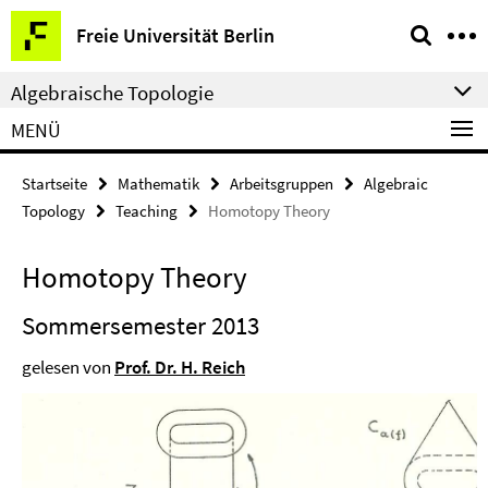
Springe
Service-
Freie Universität Berlin
direkt
Navigation
zu
Algebraische Topologie
Inhalt
MENÜ
Startseite
Mathematik
Arbeitsgruppen
Algebraic
Topology
Teaching
Homotopy Theory
Homotopy Theory
Sommersemester 2013
gelesen von
Prof. Dr. H. Reich