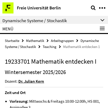
Springe
Service-
Freie Universität Berlin
direkt
Navigation
zu
Dynamische Systeme / Stochastik
Inhalt
MENÜ
Startseite
Mathematik
Arbeitsgruppen
Dynamische
Systeme / Stochastik
Teaching
Mathematik entdecken 1
19233701 Mathematik entdecken I
Wintersemester 2025/2026
Dozent:
Dr. Julian Kern
Zeit und Ort
Vorlesung:
Mittwochs & Freitags 10:00-12:00h, HS 001,
Arnimallee 3