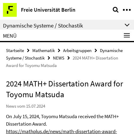
Springe
Service-
Freie Universität Berlin
direkt
Navigation
zu
Dynamische Systeme / Stochastik
Inhalt
MENÜ
Startseite
Mathematik
Arbeitsgruppen
Dynamische
Systeme / Stochastik
NEWS
2024 MATH+ Dissertation
Award for Toyomu Matsuda
2024 MATH+ Dissertation Award for
Toyomu Matsuda
News vom 15.07.2024
On July 15, 2024, Toyomu Matsuda received the MATH+
Dissertation Award.
https://mathplus.de/news/math-dissertation-award-