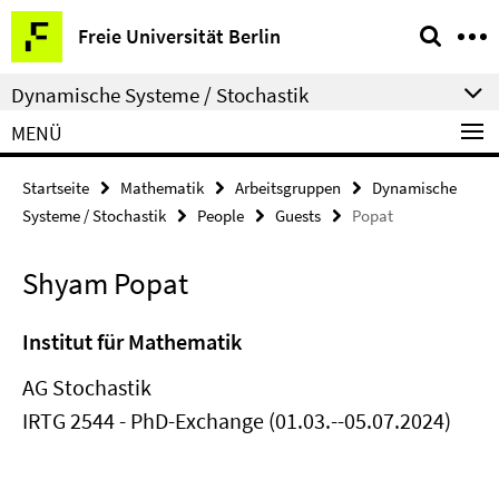
Springe
Service-
Freie Universität Berlin
direkt
Navigation
zu
Dynamische Systeme / Stochastik
Inhalt
MENÜ
Startseite
Mathematik
Arbeitsgruppen
Dynamische
Systeme / Stochastik
People
Guests
Popat
Shyam Popat
Institut für Mathematik
AG Stochastik
IRTG 2544 - PhD-Exchange (01.03.--05.07.2024)