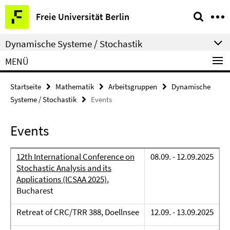
Springe
Service-
Freie Universität Berlin
direkt
Navigation
zu
Dynamische Systeme / Stochastik
Inhalt
MENÜ
Startseite
Mathematik
Arbeitsgruppen
Dynamische
Systeme / Stochastik
Events
Events
12th International Conference on
08.09. - 12.09.2025
Stochastic Analysis and its
Applications (ICSAA 2025)
,
Bucharest
Retreat of CRC/TRR 388, Doellnsee
12.09. - 13.09.2025