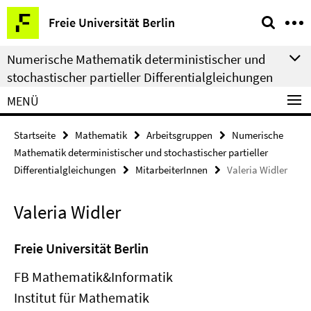
Springe
Service-
Freie Universität Berlin
direkt
Navigation
zu
Numerische Mathematik deterministischer und
Inhalt
stochastischer partieller Differentialgleichungen
MENÜ
Startseite
Mathematik
Arbeitsgruppen
Numerische
Mathematik deterministischer und stochastischer partieller
Differentialgleichungen
MitarbeiterInnen
Valeria Widler
Valeria Widler
Freie Universität Berlin
FB Mathematik&Informatik
Institut für Mathematik