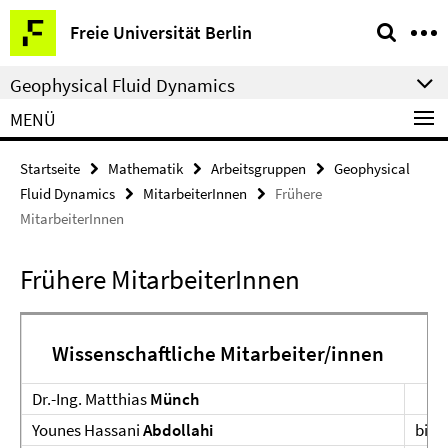
Springe
Service-
Freie Universität Berlin
direkt
Navigation
zu
Geophysical Fluid Dynamics
Inhalt
MENÜ
Startseite
Mathematik
Arbeitsgruppen
Geophysical
Fluid Dynamics
MitarbeiterInnen
Frühere
MitarbeiterInnen
Frühere MitarbeiterInnen
Wissenschaftliche Mitarbeiter/innen
Dr.-Ing. Matthias
Münch
Younes Hassani
Abdollahi
bis 