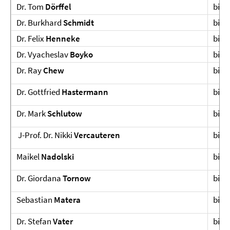
Dr. Tom
Dörffel
bis 
Dr. Burkhard
Schmidt
bis 
Dr. Felix
Henneke
bis 
Dr. Vyacheslav
Boyko
bis 
Dr. Ray
Chew
bis 
Dr. Gottfried
Hastermann
bis 
Dr. Mark
Schlutow
bis 
J-Prof. Dr. Nikki
Vercauteren
bis A
Maikel
Nadolski
bis 
Dr. Giordana
Tornow
bis 
Sebastian
Matera
bis 
Dr. Stefan
Vater
bis J