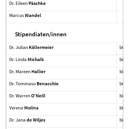
Dr. Eileen
Päschke
Marcus
Wandel
Stipendiaten/innen
Dr. Julian
Köllermeier
bis 
Dr. Linda
Michalk
bis 
Dr. Mareen
Hallier
bis 
Dr. Tommaso
Benacchio
bis 
Dr. Warren
O'Neill
bis 
Verena
Molina
bis 
Dr. Jana
de Wiljes
bis 