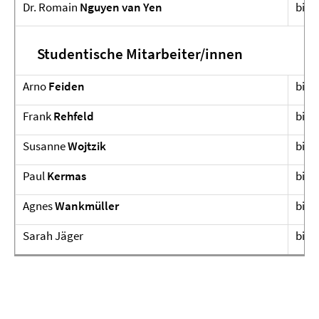
Dr. Romain
Nguyen van Yen
bis A
Studentische Mitarbeiter/innen
Arno
Feiden
bis 
Frank
Rehfeld
bis A
Susanne
Wojtzik
bis A
Paul
Kermas
bis 
Agnes
Wankmüller
bis 
Sarah Jäger
bis 