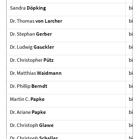
Sandra
Döpking
bis 
Dr. Thomas
von Larcher
bis 
Dr. Stephan
Gerber
bis 
Dr. Ludwig
Gauckler
bis 
Dr. Christopher
Pütz
bis 
Dr. Matthias
Waidmann
bis 
Dr. Phillip
Berndt
bis 
Martin C.
Papke
bis 
Dr. Ariane
Papke
bis 
Dr. Christoph
Glawe
bis 
Dr. Christoph
Schaller
bis 