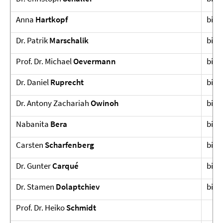
Anna
Hartkopf
bis J
Dr. Patrik
Marschalik
bis 
Prof. Dr. Michael
Oevermann
bis 
Dr. Daniel
Ruprecht
bis 
Dr. Antony Zachariah
Owinoh
bis A
Nabanita
Bera
bis 
Carsten
Scharfenberg
bis 
Dr. Gunter
Carqué
bis 
Dr. Stamen
Dolaptchiev
bis 
Prof. Dr. Heiko
Schmidt