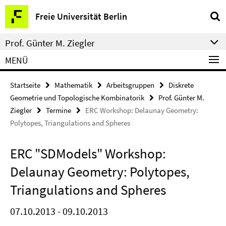
Springe
Service-
Freie Universität Berlin
direkt
Navigation
zu
Prof. Günter M. Ziegler
Inhalt
MENÜ
Startseite
Mathematik
Arbeitsgruppen
Diskrete
Geometrie und Topologische Kombinatorik
Prof. Günter M.
Ziegler
Termine
ERC Workshop: Delaunay Geometry:
Polytopes, Triangulations and Spheres
ERC "SDModels" Workshop:
Delaunay Geometry: Polytopes,
Triangulations and Spheres
07.10.2013 - 09.10.2013