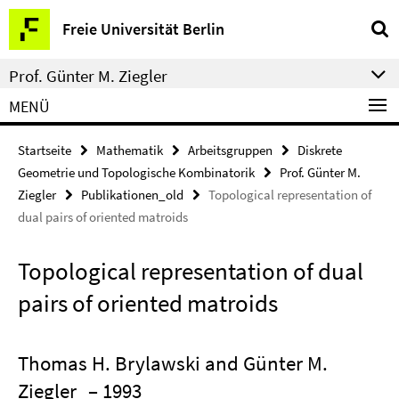
Springe
Service-
Freie Universität Berlin
direkt
Navigation
zu
Prof. Günter M. Ziegler
Inhalt
MENÜ
Startseite
Mathematik
Arbeitsgruppen
Diskrete
Geometrie und Topologische Kombinatorik
Prof. Günter M.
Ziegler
Publikationen_old
Topological representation of
dual pairs of oriented matroids
Topological representation of dual
pairs of oriented matroids
Thomas H. Brylawski and Günter M.
Ziegler
– 1993