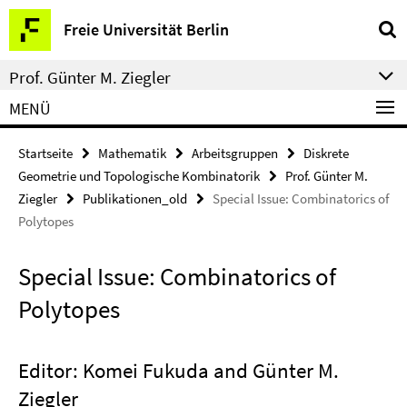
Springe
Service-
Freie Universität Berlin
direkt
Navigation
zu
Prof. Günter M. Ziegler
Inhalt
MENÜ
Startseite
Mathematik
Arbeitsgruppen
Diskrete
Geometrie und Topologische Kombinatorik
Prof. Günter M.
Ziegler
Publikationen_old
Special Issue: Combinatorics of
Polytopes
Special Issue: Combinatorics of
Polytopes
Editor: Komei Fukuda and Günter M.
Ziegler