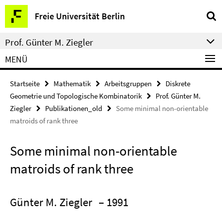
Springe
Service-
Freie Universität Berlin
direkt
Navigation
zu
Prof. Günter M. Ziegler
Inhalt
MENÜ
Startseite
Mathematik
Arbeitsgruppen
Diskrete
Geometrie und Topologische Kombinatorik
Prof. Günter M.
Ziegler
Publikationen_old
Some minimal non-orientable
matroids of rank three
Some minimal non-orientable
matroids of rank three
Günter M. Ziegler
– 1991