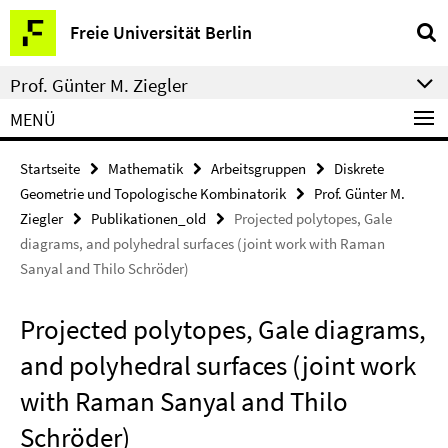
Springe
Service-
Freie Universität Berlin
direkt
Navigation
zu
Prof. Günter M. Ziegler
Inhalt
MENÜ
Startseite
Mathematik
Arbeitsgruppen
Diskrete
Geometrie und Topologische Kombinatorik
Prof. Günter M.
Ziegler
Publikationen_old
Projected polytopes, Gale
diagrams, and polyhedral surfaces (joint work with Raman
Sanyal and Thilo Schröder)
Projected polytopes, Gale diagrams,
and polyhedral surfaces (joint work
with Raman Sanyal and Thilo
Schröder)