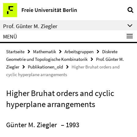
Springe
Service-
Freie Universität Berlin
direkt
Navigation
zu
Prof. Günter M. Ziegler
Inhalt
MENÜ
Startseite
Mathematik
Arbeitsgruppen
Diskrete
Geometrie und Topologische Kombinatorik
Prof. Günter M.
Ziegler
Publikationen_old
Higher Bruhat orders and
cyclic hyperplane arrangements
Higher Bruhat orders and cyclic
hyperplane arrangements
Günter M. Ziegler
– 1993