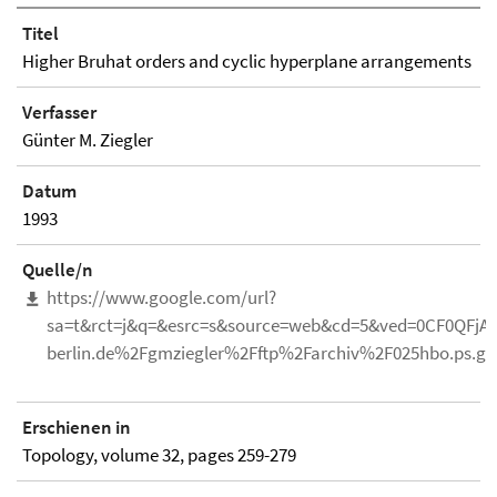
Titel
Higher Bruhat orders and cyclic hyperplane arrangements
Verfasser
Günter M. Ziegler
Datum
1993
Quelle/n
https://www.google.com/url?
sa=t&rct=j&q=&esrc=s&source=web&cd=5&ved=0CF0QFjA
berlin.de%2Fgmziegler%2Fftp%2Farchiv%2F025hbo.ps.
Erschienen in
Topology, volume 32, pages 259-279