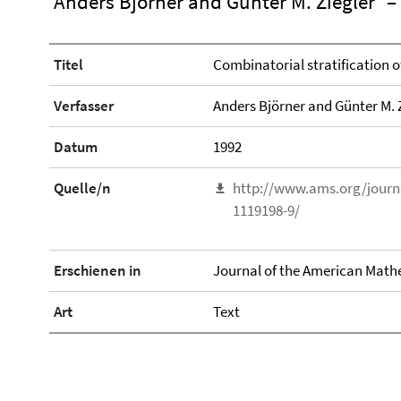
Anders Björner and Günter M. Ziegler
–
Titel
Combinatorial stratification
Verfasser
Anders Björner and Günter M. 
Datum
1992
Quelle/n
http://www.ams.org/journ
1119198-9/
Erschienen in
Journal of the American Mathe
Art
Text