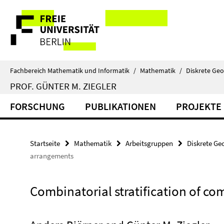
Springe
Service-
direkt
zu
Navigation
Inhalt
Fachbereich Mathematik und Informatik
/
Mathematik
/
Diskrete Ge
PROF. GÜNTER M. ZIEGLER
FORSCHUNG
PUBLIKATIONEN
PROJEKTE
Startseite
Mathematik
Arbeitsgruppen
Diskrete Ge
arrangements
Combinatorial stratification of c