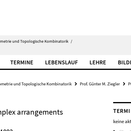
ometrie und Topologische Kombinatorik
/
TERMINE
LEBENSLAUF
LEHRE
BILD
ometrie und Topologische Kombinatorik
Prof. Günter M. Ziegler
P
omplex arrangements
TERMI
keine ak