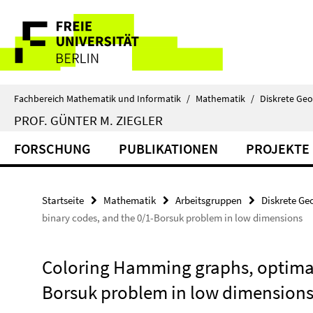
Springe
Service-
direkt
zu
Navigation
Inhalt
Fachbereich Mathematik und Informatik
/
Mathematik
/
Diskrete Ge
PROF. GÜNTER M. ZIEGLER
FORSCHUNG
PUBLIKATIONEN
PROJEKTE
Startseite
Mathematik
Arbeitsgruppen
Diskrete Ge
binary codes, and the 0/1-Borsuk problem in low dimensions
Coloring Hamming graphs, optimal 
Borsuk problem in low dimension