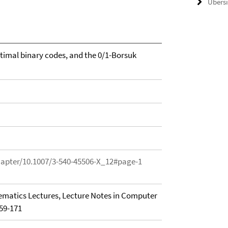
Übers
imal binary codes, and the 0/1-Borsuk
chapter/10.1007/3-540-45506-X_12#page-1
matics Lectures, Lecture Notes in Computer
59-171