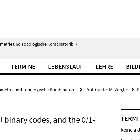
ometrie und Topologische Kombinatorik
/
TERMINE
LEBENSLAUF
LEHRE
BILD
ometrie und Topologische Kombinatorik
Prof. Günter M. Ziegler
P
binary codes, and the 0/1-
TERMI
s
keine ak