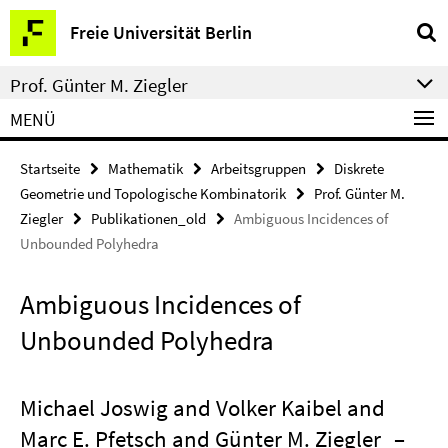
Springe
Service-
Freie Universität Berlin
direkt
Navigation
zu
Prof. Günter M. Ziegler
Inhalt
MENÜ
Startseite
Mathematik
Arbeitsgruppen
Diskrete
Geometrie und Topologische Kombinatorik
Prof. Günter M.
Ziegler
Publikationen_old
Ambiguous Incidences of
Unbounded Polyhedra
Ambiguous Incidences of
Unbounded Polyhedra
Michael Joswig and Volker Kaibel and
Marc E. Pfetsch and Günter M. Ziegler
–