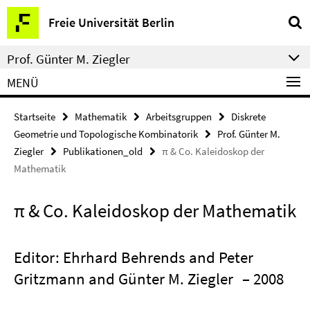
Springe
Service-
Freie Universität Berlin
direkt
Navigation
zu
Prof. Günter M. Ziegler
Inhalt
MENÜ
Startseite
Mathematik
Arbeitsgruppen
Diskrete
Geometrie und Topologische Kombinatorik
Prof. Günter M.
Ziegler
Publikationen_old
π & Co. Kaleidoskop der
Mathematik
π & Co. Kaleidoskop der Mathematik
Editor: Ehrhard Behrends and Peter
Gritzmann and Günter M. Ziegler
– 2008