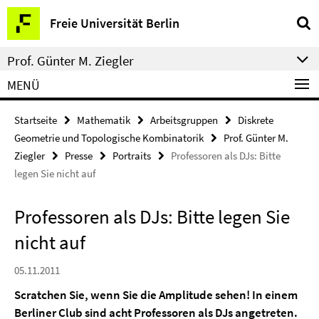
Springe
Service-
Freie Universität Berlin
direkt
Navigation
zu
Prof. Günter M. Ziegler
Inhalt
MENÜ
Startseite
Mathematik
Arbeitsgruppen
Diskrete
Geometrie und Topologische Kombinatorik
Prof. Günter M.
Ziegler
Presse
Portraits
Professoren als DJs: Bitte
legen Sie nicht auf
Professoren als DJs: Bitte legen Sie
nicht auf
05.11.2011
Scratchen Sie, wenn Sie die Amplitude sehen! In einem
Berliner Club sind acht Professoren als DJs angetreten.