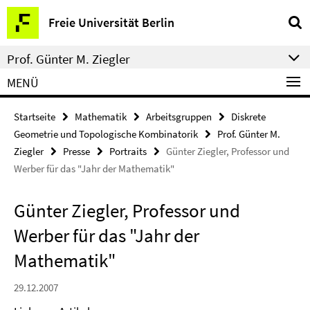
Springe
Service-
Freie Universität Berlin
direkt
Navigation
zu
Prof. Günter M. Ziegler
Inhalt
MENÜ
Startseite
Mathematik
Arbeitsgruppen
Diskrete
Geometrie und Topologische Kombinatorik
Prof. Günter M.
Ziegler
Presse
Portraits
Günter Ziegler, Professor und
Werber für das "Jahr der Mathematik"
Günter Ziegler, Professor und
Werber für das "Jahr der
Mathematik"
29.12.2007