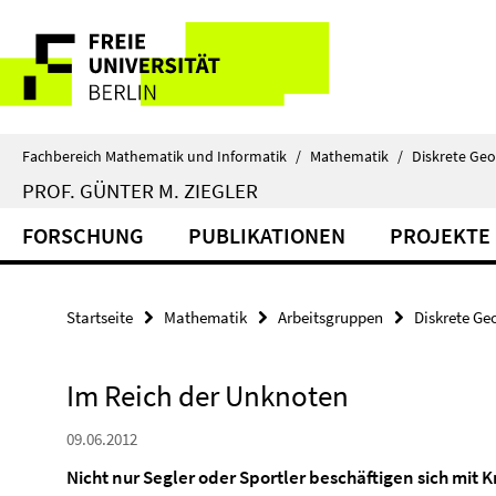
Springe
Service-
direkt
zu
Navigation
Inhalt
Fachbereich Mathematik und Informatik
/
Mathematik
/
Diskrete Ge
PROF. GÜNTER M. ZIEGLER
FORSCHUNG
PUBLIKATIONEN
PROJEKTE
Startseite
Mathematik
Arbeitsgruppen
Diskrete Ge
Im Reich der Unknoten
09.06.2012
Nicht nur Segler oder Sportler beschäftigen sich mit 