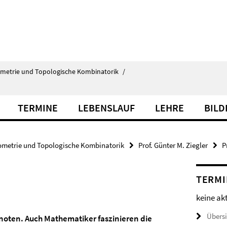
ometrie und Topologische Kombinatorik
/
TERMINE
LEBENSLAUF
LEHRE
BILD
ometrie und Topologische Kombinatorik
Prof. Günter M. Ziegler
P
TERMI
keine ak
Übers
Knoten. Auch Mathematiker faszinieren die