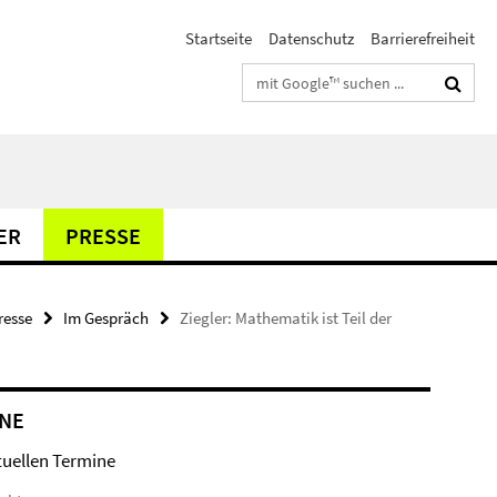
Startseite
Datenschutz
Barrierefreiheit
Suchbegriffe
ER
PRESSE
resse
Im Gespräch
Ziegler: Mathematik ist Teil der
NE
tuellen Termine