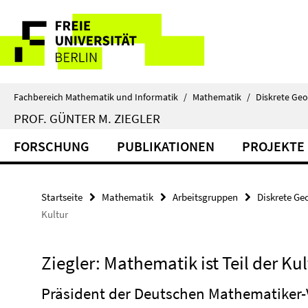
Springe
Service-
direkt
zu
Navigation
Inhalt
Fachbereich Mathematik und Informatik
/
Mathematik
/
Diskrete Ge
PROF. GÜNTER M. ZIEGLER
FORSCHUNG
PUBLIKATIONEN
PROJEKTE
Startseite
Mathematik
Arbeitsgruppen
Diskrete Ge
Kultur
Ziegler: Mathematik ist Teil der Kul
Präsident der Deutschen Mathematiker-V