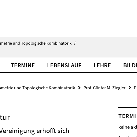
ometrie und Topologische Kombinatorik
/
TERMINE
LEBENSLAUF
LEHRE
BILD
ometrie und Topologische Kombinatorik
Prof. Günter M. Ziegler
P
tur
TERMI
keine ak
ereinigung erhofft sich