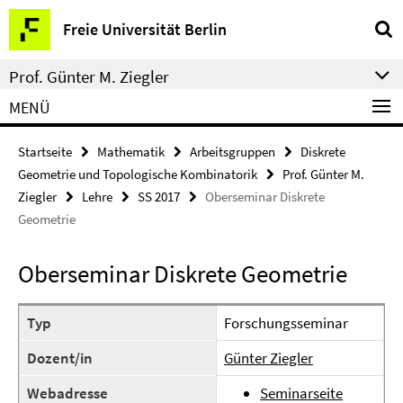
Springe
Service-
Freie Universität Berlin
direkt
Navigation
zu
Prof. Günter M. Ziegler
Inhalt
MENÜ
Startseite
Mathematik
Arbeitsgruppen
Diskrete
Geometrie und Topologische Kombinatorik
Prof. Günter M.
Ziegler
Lehre
SS 2017
Oberseminar Diskrete
Geometrie
Oberseminar Diskrete Geometrie
Typ
Forschungsseminar
Dozent/in
Günter Ziegler
Webadresse
Seminarseite