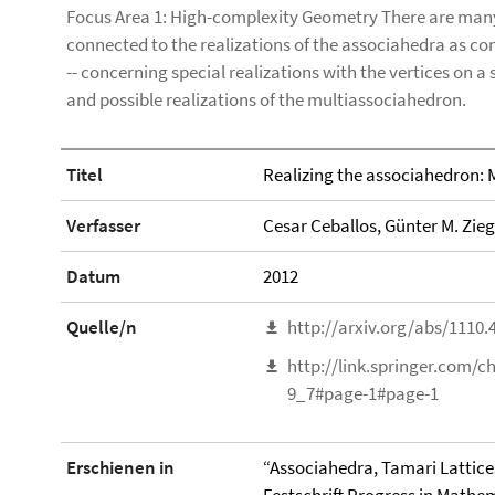
Focus Area 1: High-complexity Geometry There are ma
connected to the realizations of the associahedra as con
-- concerning special realizations with the vertices on a s
and possible realizations of the multiassociahedron.
Titel
Realizing the associahedron: 
Verfasser
Cesar Ceballos, Günter M. Zieg
Datum
2012
Quelle/n
http://arxiv.org/abs/1110.
http://link.springer.com/
9_7#page-1#page-1
Erschienen in
“Associahedra, Tamari Lattice