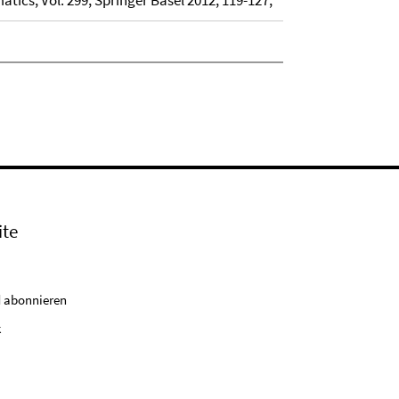
atics, Vol. 299, Springer Basel 2012, 119-127;
ite
 abonnieren
k