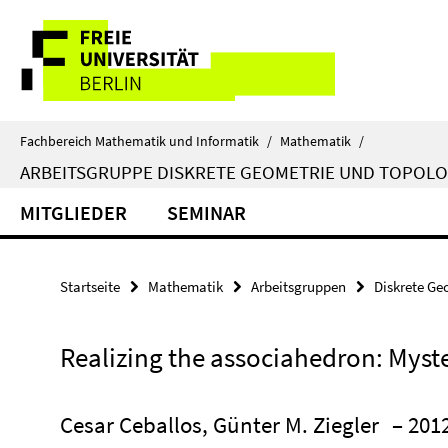
Springe
Service-
direkt
zu
Navigation
Inhalt
Fachbereich Mathematik und Informatik
/
Mathematik
/
ARBEITSGRUPPE DISKRETE GEOMETRIE UND TOPOLO
MITGLIEDER
SEMINAR
Startseite
Mathematik
Arbeitsgruppen
Diskrete Ge
Realizing the associahedron: Myst
Cesar Ceballos, Günter M. Ziegler
– 201