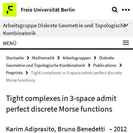
Springe
Service-
Freie Universität Berlin
direkt
Navigation
zu
Arbeitsgruppe Diskrete Geometrie und Topologische
Inhalt
Kombinatorik
MENÜ
Startseite
Mathematik
Arbeitsgruppen
Diskrete
Geometrie und Topologische Kombinatorik
Publications
Preprints
Tight complexes in 3-space admit perfect discrete
Morse functions
Tight complexes in 3-space admit
perfect discrete Morse functions
Karim Adiprasito, Bruno Benedetti
– 2012