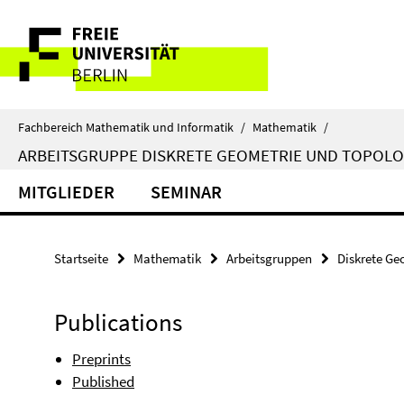
Springe
Service-
direkt
zu
Navigation
Inhalt
Fachbereich Mathematik und Informatik
/
Mathematik
/
ARBEITSGRUPPE DISKRETE GEOMETRIE UND TOPOLO
MITGLIEDER
SEMINAR
Startseite
Mathematik
Arbeitsgruppen
Diskrete Ge
Publications
Preprints
Published