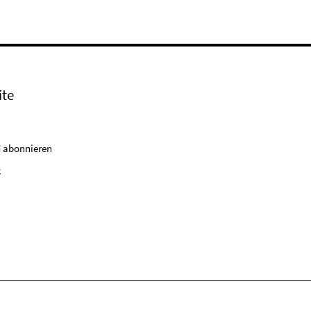
ite
 abonnieren
k