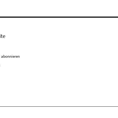
ite
 abonnieren
k