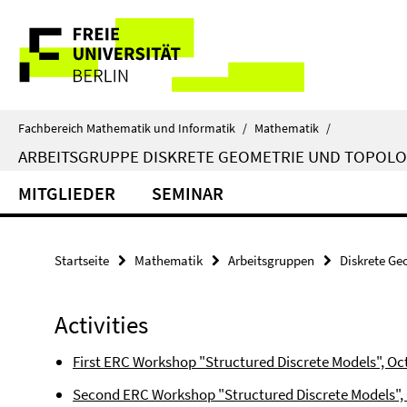
Springe
Service-
direkt
zu
Navigation
Inhalt
Fachbereich Mathematik und Informatik
/
Mathematik
/
ARBEITSGRUPPE DISKRETE GEOMETRIE UND TOPOLO
MITGLIEDER
SEMINAR
Startseite
Mathematik
Arbeitsgruppen
Diskrete Ge
Activities
First ERC Workshop "Structured Discrete Models", Oc
Second ERC Workshop "Structured Discrete Models", 