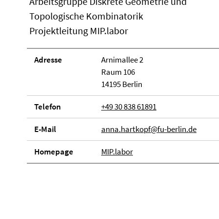
Arbeitsgruppe Diskrete Geometrie und
Topologische Kombinatorik
Projektleitung MIP.labor
Adresse
Arnimallee 2
Raum 106
14195 Berlin
Telefon
+49 30 838 61891
E-Mail
anna.hartkopf@fu-berlin.de
Homepage
MIP.labor