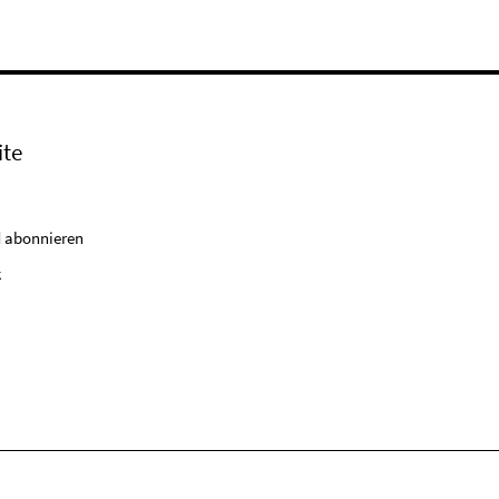
ite
 abonnieren
k