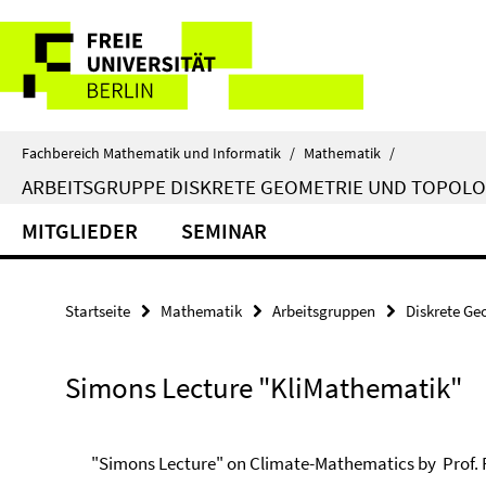
Springe
Service-
direkt
zu
Navigation
Inhalt
Fachbereich Mathematik und Informatik
/
Mathematik
/
ARBEITSGRUPPE DISKRETE GEOMETRIE UND TOPOLO
MITGLIEDER
SEMINAR
Startseite
Mathematik
Arbeitsgruppen
Diskrete Ge
Simons Lecture "KliMathematik"
"Simons Lecture" on Climate-Mathematics by Prof. R