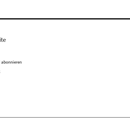
ite
 abonnieren
k