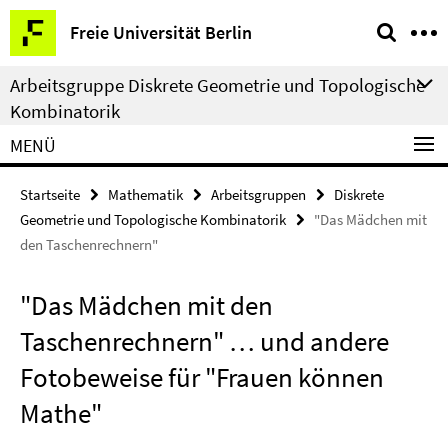
Springe
Service-
Freie Universität Berlin
direkt
Navigation
zu
Arbeitsgruppe Diskrete Geometrie und Topologische
Inhalt
Kombinatorik
MENÜ
Startseite
Mathematik
Arbeitsgruppen
Diskrete
Geometrie und Topologische Kombinatorik
"Das Mädchen mit
den Taschenrechnern"
"Das Mädchen mit den
Taschenrechnern" … und andere
Fotobeweise für "Frauen können
Mathe"