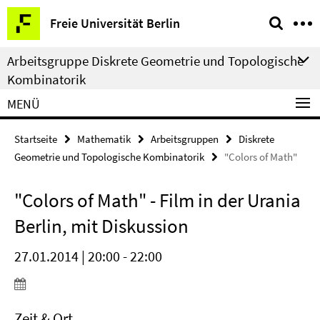
Springe
Service-
Freie Universität Berlin
direkt
Navigation
zu
Arbeitsgruppe Diskrete Geometrie und Topologische
Inhalt
Kombinatorik
MENÜ
Startseite
Mathematik
Arbeitsgruppen
Diskrete
Geometrie und Topologische Kombinatorik
"Colors of Math"
"Colors of Math" - Film in der Urania
Berlin, mit Diskussion
27.01.2014 | 20:00 - 22:00
Zeit & Ort